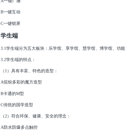
A
一键广播
B
一键互动
C
一键锁屏
学生端
3.1
学生端分为五大板块：乐学馆、享学馆、慧学馆、博学馆、功能
3.2
学生端的特点：
（1）具有丰富、特色的造型：
A
缤纷多彩的魔方造型
B
卡通的M型
C
传统的国学造型
（2）符合环保、健康、安全的理念：
A
防水防爆多点触控